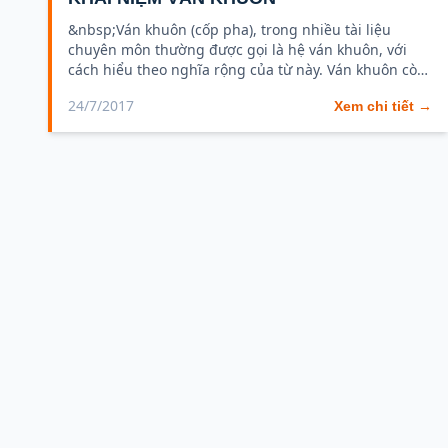
&nbsp;Ván khuôn (cốp pha), trong nhiều tài liệu
chuyên môn thường được gọi là hệ ván khuôn, với
cách hiểu theo nghĩa rộng của từ này. Ván khuôn còn
được người...
24/7/2017
Xem chi tiết →