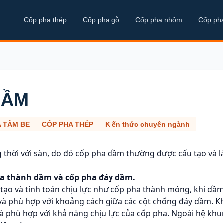
Cốp pha thép
Cốp pha gỗ
Cốp pha nhôm
Cốp ph
DẦM
 TẤM BE
CỐP PHA THÉP
Kiến thức chuyên ngành
thời với sàn, do đó cốp pha dầm thường được cấu tạo và l
a thành dầm và cốp pha đáy dầm.
tạo và tính toán chịu lực như cốp pha thành móng, khi dầ
 và phù hợp với khoảng cách giữa các cột chống đáy dầm. Kh
và phù hợp với khả năng chịu lực của cốp pha. Ngoài hệ khu