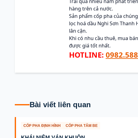
Trải qua nhiều năm phát triển
hàng trên cả nước.
Sản phẩm cốp pha của chúng 
lọc hoá dầu Nghi Sơn Thanh H
lân cận.
Khi có nhu cầu thuê, mua bán
được giá tốt nhất.
HOTLINE:
0982.588
Bài viết liên quan
CỐP PHA ĐỊNH HÌNH
CỐP PHA TẤM BE
KHÁI NIỆM VÁN KHUÔN