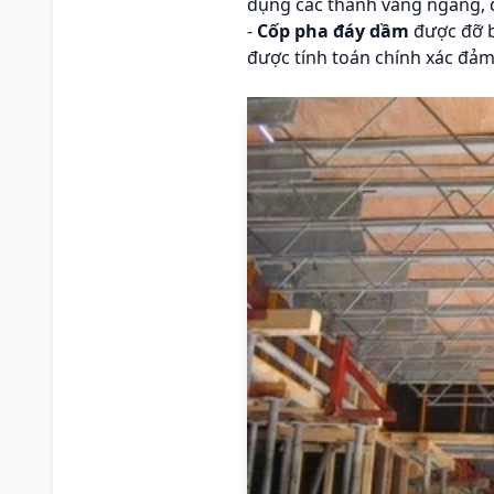
dụng các thanh văng ngang, d
-
Cốp pha đáy dầm
được đỡ b
được tính toán chính xác đả