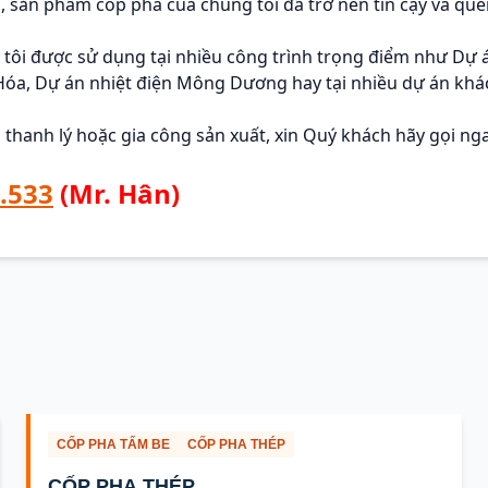
, sản phẩm cốp pha của chúng tôi đã trở nên tin cậy và que
tôi được sử dụng tại nhiều công trình trọng điểm như Dự
óa, Dự án nhiệt điện Mông Dương hay tại nhiều dự án khác 
 thanh lý hoặc gia công sản xuất, xin Quý khách hãy gọi ng
.533
(Mr. Hân)
CỐP PHA TẤM BE
CỐP PHA THÉP
CỐP PHA THÉP