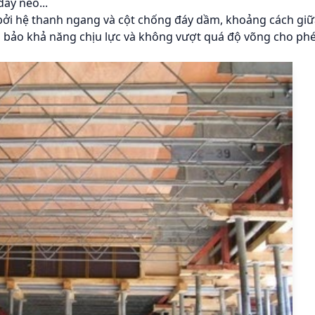
ây néo...
ởi hệ thanh ngang và cột chống đáy dầm, khoảng cách giữ
m bảo khả năng chịu lực và không vượt quá độ võng cho ph